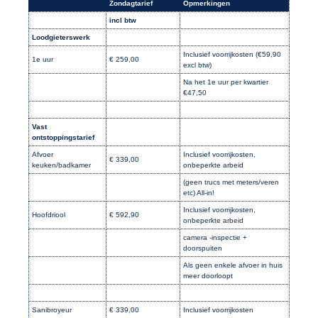
Zondagtarief
Opmerkingen
incl btw
Loodgieterswerk
Inclusief voorrijkosten (€59,90
1e uur
€ 259,00
excl btw)
Na het 1e uur per kwartier
€47,50
Vast
ontstoppingstarief
Afvoer
Inclusief voorrijkosten,
€ 339,00
keuken/badkamer
onbeperkte arbeid
(geen trucs met meters/veren
etc) All-in!
Inclusief voorrijkosten,
Hoofdriool
€ 592,90
onbeperkte arbeid
camera -inspectie +
doorspuiten
Als geen enkele afvoer in huis
meer doorloopt
Sanibroyeur
€ 339,00
Inclusief voorrijkosten