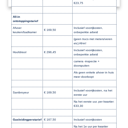
€23,75
All-in
ontstoppingstarief
Afvoer
Inclusief voorrijkosten,
€ 169,50
keuken/badkamer
onbeperkte arbeid
(geen trucs met meters/veren
etc) All-in!
Inclusief voorrijkosten,
Hoofdriool
€ 296,45
onbeperkte arbeid
camera -inspectie +
doorspuiten
Als geen enkele afvoer in huis
meer doorloopt
Inclusief voorrijkosten, na het
Sanibroyeur
€ 169,50
eerste uur
Na het eerste uur, per kwartier:
€33,30
Gasleidingperstarief
€ 167,50
Inclusief voorrijkosten
Na het 1e uur per kwartier