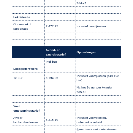
€23,75
Lekdetectie
Onderzoek +
€ 477,95
Inclusief voorrijkosten
rapportage
Avond- en
Opmerkingen
zaterdagtarief
incl btw
Loodgieterswerk
Inclusief voorrijkosten (€45 excl
1e uur
€ 194,25
btw)
Na het 1e uur per kwartier
€35,63
Vast
ontstoppingstarief
Afvoer
Inclusief voorrijkosten,
€ 315,19
keuken/badkamer
onbeperkte arbeid
(geen trucs met meters/veren