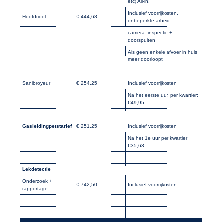
etc) All-in!
Inclusief voorrijkosten,
Hoofdriool
€ 444,68
onbeperkte arbeid
camera -inspectie +
doorspuiten
Als geen enkele afvoer in huis
meer doorloopt
Sanibroyeur
€ 254,25
Inclusief voorrijkosten
Na het eerste uur, per kwartier:
€49,95
Gasleidingperstarief
€ 251,25
Inclusief voorrijkosten
Na het 1e uur per kwartier
€35,63
Lekdetectie
Onderzoek +
€ 742,50
Inclusief voorrijkosten
rapportage