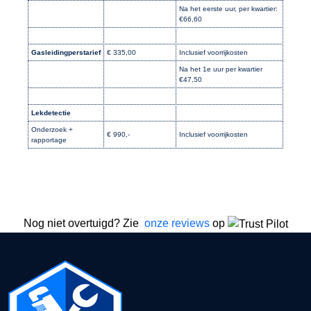
Na het eerste uur, per kwartier:
€66,60
Gasleidingperstarief
€ 335,00
Inclusief voorrijkosten
Na het 1e uur per kwartier
€47,50
Lekdetectie
Onderzoek +
€ 990,-
Inclusief voorrijkosten
rapportage
Nog niet overtuigd? Zie
onze reviews
op