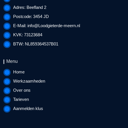
Adres: Beefland 2
Postcode: 3454 JD
E-Mail:
info@Loodgieterde-meern.nl
KVK: 73123684
BTW: NL859364537B01
Menu
Home
Werkzaamheden
Over ons
Tarieven
Aanmelden klus