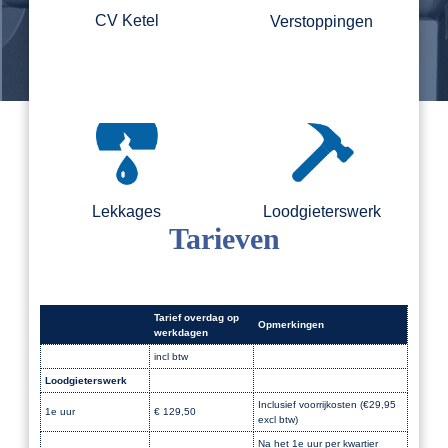
CV Ketel
Verstoppingen
Lekkages
Loodgieterswerk
Tarieven
Tarief overdag op
Opmerkingen
werkdagen
incl btw
Loodgieterswerk
Dak
Inclusief voorrijkosten (€29,95
1e uur
€ 129,50
excl btw)
Na het 1e uur per kwartier